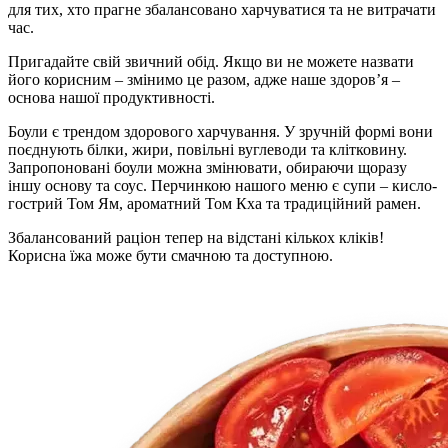
для тих, хто прагне збалансовано харчуватися та не витрачати
час.
Пригадайте свій звичний обід. Якщо ви не можете назвати
його корисним – змінимо це разом, адже наше здоров’я –
основа нашої продуктивності.
Боули є трендом здорового харчування. У зручній формі вони
поєднують білки, жири, повільні вуглеводи та клітковину.
Запропоновані боули можна змінювати, обираючи щоразу
іншу основу та соус. Перчинкою нашого меню є супи – кисло-
гострий Том Ям, ароматний Том Кха та традиційний рамен.
Збалансований раціон тепер на відстані кількох кліків!
Корисна їжа може бути смачною та доступною.