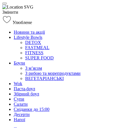
Змінити
Улюблене
Новини та акції
Lifestyle Bowls
DETOX
FASTMEAL
FITNESS
SUPER FOOD
Боули
З м’ясом
З рибою та морепродуктами
ВЕГЕТАРІАНСЬКІ
Wok
Паста-боул
Збірний боул
Супи
Салати
Сніданки до 15:00
Десерти
Напої