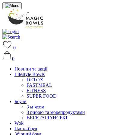
0
0
Новини та акції
Lifestyle Bowls
DETOX
FASTMEAL
FITNESS
SUPER FOOD
Боули
З м’ясом
З рибою та морепродуктами
ВЕГЕТАРІАНСЬКІ
Wok
Паста-боул
Збірний боул