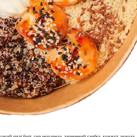
олодкий чилі 6шт, сир моцарела, запечений гарбуз, кунжут, рукола,