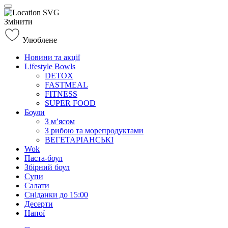
Змінити
Улюблене
Новини та акції
Lifestyle Bowls
DETOX
FASTMEAL
FITNESS
SUPER FOOD
Боули
З м’ясом
З рибою та морепродуктами
ВЕГЕТАРІАНСЬКІ
Wok
Паста-боул
Збірний боул
Супи
Салати
Сніданки до 15:00
Десерти
Напої