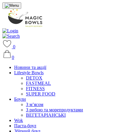
0
0
Новини та акції
Lifestyle Bowls
DETOX
FASTMEAL
FITNESS
SUPER FOOD
Боули
З м’ясом
З рибою та морепродуктами
ВЕГЕТАРІАНСЬКІ
Wok
Паста-боул
Збірний боул