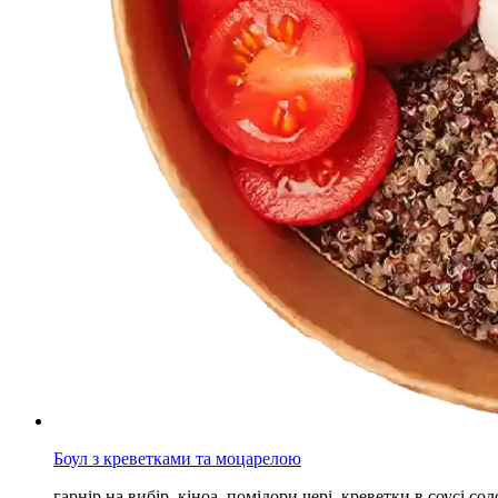
Боул з креветками та моцарелою
гарнір на вибір, кіноа, помідори чері, креветки в соусі с