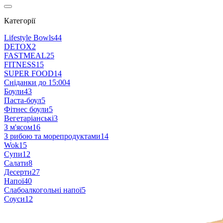
Категорії
Lifestyle Bowls
44
DETOX
2
FASTMEAL
25
FITNESS
15
SUPER FOOD
14
Сніданки до 15:00
4
Боули
43
Паста-боул
5
Фітнес боули
5
Вегетаріанські
3
З м'ясом
16
З рибою та морепродуктами
14
Wok
15
Супи
12
Салати
8
Десерти
27
Напої
40
Слабоалкогольні напої
5
Соуси
12