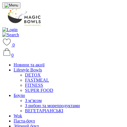
0
0
Новини та акції
Lifestyle Bowls
DETOX
FASTMEAL
FITNESS
SUPER FOOD
Боули
З м’ясом
З рибою та морепродуктами
ВЕГЕТАРІАНСЬКІ
Wok
Паста-боул
Збірний боул