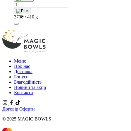
Боул
з
креветками
379
₴
/ 410 g
та
моцарелою
quantity
Меню
Про нас
Доставка
Бонуси
Благодійність
Новини та акції
Контакти
Договір Оферти
© 2025 MAGIC BOWLS