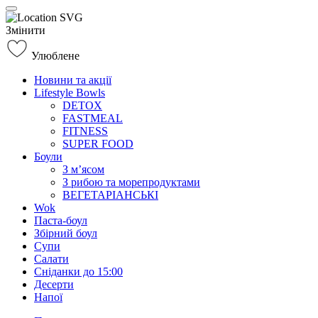
Змінити
Улюблене
Новини та акції
Lifestyle Bowls
DETOX
FASTMEAL
FITNESS
SUPER FOOD
Боули
З м’ясом
З рибою та морепродуктами
ВЕГЕТАРІАНСЬКІ
Wok
Паста-боул
Збірний боул
Супи
Салати
Сніданки до 15:00
Десерти
Напої