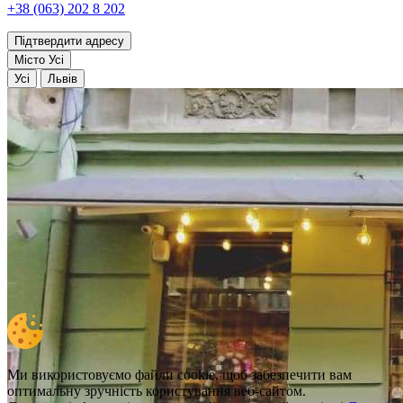
+38 (063) 202 8 202
Підтвердити адресу
Місто
Усі
Усі
Львів
Ми використовуємо файли cookie, щоб забезпечити вам
оптимальну зручність користування веб-сайтом.