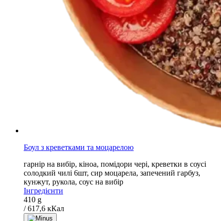
Боул з креветками та моцарелою
гарнір на вибір, кіноа, помідори чері, креветки в соусі
солодкий чилі 6шт, сир моцарела, запечений гарбуз,
кунжут, рукола, соус на вибір
Інгредієнти
410 g
/ 617,6 кКал