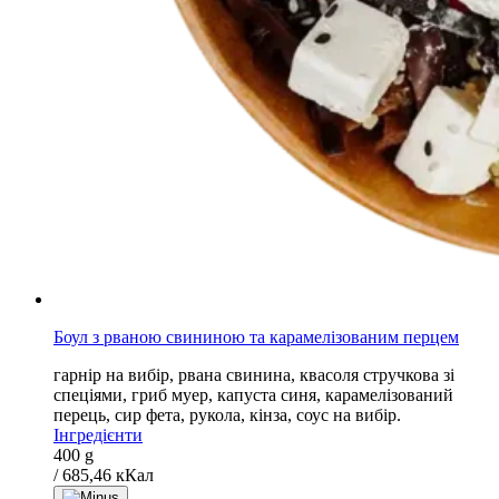
Боул з рваною свининою та карамелізованим перцем
гарнір на вибір, рвана свинина, квасоля стручкова зі
спеціями, гриб муер, капуста синя, карамелізований
перець, сир фета, рукола, кінза, соус на вибір.
Інгредієнти
400 g
/ 685,46 кКал