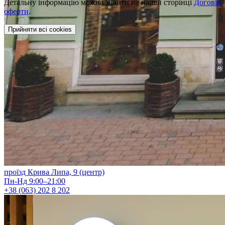
Детальну інформацію можна знайти на нашій сторінці
Договір
оферти
.
Прийняти всі cookies
проїзд Крива Липа, 9 (центр)
Пн-Нд 9:00–21:00
+38 (063) 202 8 202