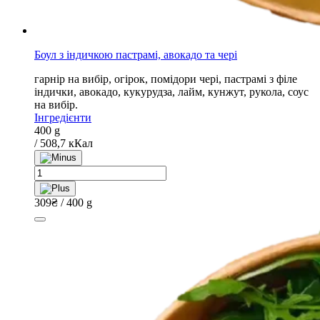
Боул з індичкою пастрамі, авокадо та чері
гарнір на вибір, огірок, помідори чері, пастрамі з філе
індички, авокадо, кукурудза, лайм, кунжут, рукола, соус
на вибір.
Інгредієнти
400 g
/ 508,7 кКал
Боул
з
індичкою
309
₴
/ 400 g
пастрамі,
авокадо
та
чері
quantity