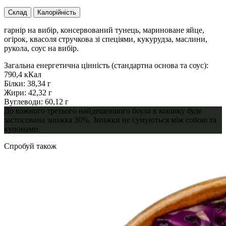
Склад
Калорійність
гарнір на вибір, консервований тунець, мариноване яйце,
огірок, квасоля стручкова зі спеціями, кукурудза, маслини,
рукола, соус на вибір.
Загальна енергетична цінність (стандартна основа та соус):
790,4 кКал
Білки: 38,34 г
Жири: 42,32 г
Вуглеводи: 60,12 г
До кожного третього найдешевшого боула в кошику буде
застосована знижка 30%. Знижки не сумуються між собою та
купонами.
Cпробуй також