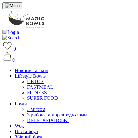
0
0
Новини та акції
Lifestyle Bowls
DETOX
FASTMEAL
FITNESS
SUPER FOOD
Боули
З м’ясом
З рибою та морепродуктами
ВЕГЕТАРІАНСЬКІ
Wok
Паста-боул
Збірний боул