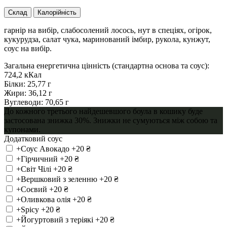
Склад
Калорійність
гарнір на вибір, слабосолений лосось, нут в спеціях, огірок,
кукурудза, салат чука, маринований імбир, рукола, кунжут,
соус на вибір.
Загальна енергетична цінність (стандартна основа та соус):
724,2 кКал
Білки: 25,77 г
Жири: 36,12 г
Вуглеводи: 70,65 г
До кожного третього найдешевшого боула в кошику буде
застосована знижка 30%. Знижки не сумуються між собою та
купонами.
Додатковий соус
+Соус Авокадо
+20 ₴
+Гірчичний
+20 ₴
+Світ Чілі
+20 ₴
+Вершковий з зеленню
+20 ₴
+Соєвий
+20 ₴
+Оливкова олія
+20 ₴
+Spicy
+20 ₴
+Йогуртовий з теріякі
+20 ₴