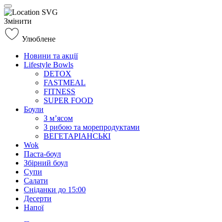
Змінити
Улюблене
Новини та акції
Lifestyle Bowls
DETOX
FASTMEAL
FITNESS
SUPER FOOD
Боули
З м’ясом
З рибою та морепродуктами
ВЕГЕТАРІАНСЬКІ
Wok
Паста-боул
Збірний боул
Супи
Салати
Сніданки до 15:00
Десерти
Напої