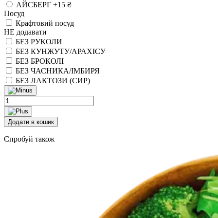
АЙСБЕРГ
+15 ₴
Посуд
Крафтовий посуд
НЕ додавати
БЕЗ РУКОЛИ
БЕЗ КУНЖУТУ/АРАХІСУ
БЕЗ БРОКОЛІ
БЕЗ ЧАСНИКА/ІМБИРЯ
БЕЗ ЛАКТОЗИ (СИР)
Боул
з
лососем,
Додати в кошик
чукою
та
Cпробуй також
нутом
quantity