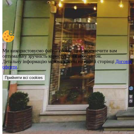
Ми використовуємо файли cookie, щоб забезпечити вам
оптимальну зручність користування веб-сайтом.
Детальну інформацію можна знайти на нашій сторінці
Договір
оферти
.
Прийняти всі cookies