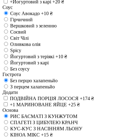
+Йогуртовий з карі
+20 ₴
Соус
Соус Авокадо
+10 ₴
Гірчичний
Вершковий з зеленню
Соєвий
Світ Чілі
Оливкова олія
Spicy
Йогуртовий з теріякі
+10 ₴
Йогуртовий з карі
Без соусу
Гострота
Без перцю халапеньйо
З перцем халапеньйо
Додати
ПОДВІЙНА ПОРЦІЯ ЛОСОСЯ
+174 ₴
+1 МАРИНОВАНЕ ЯЙЦЕ
+25 ₴
Основа
РИС БАСМАТІ З КУНЖУТОМ
СПАГЕТІ З ЦИБУЛЕЮ КРАНЧ
КУС-КУС З НАСІННЯМ ЛЬОНУ
КІНОА МІКС
+15 ₴