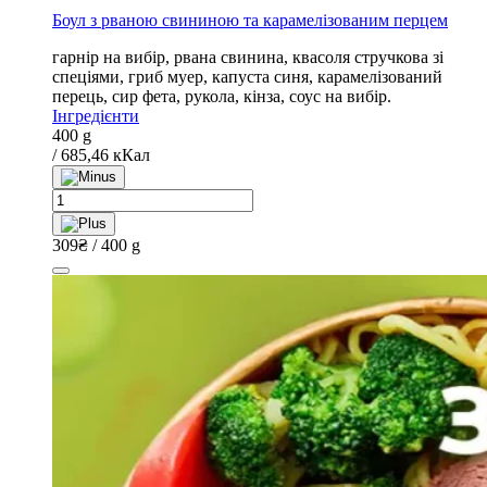
Боул з рваною свининою та карамелізованим перцем
гарнір на вибір, рвана свинина, квасоля стручкова зі
спеціями, гриб муер, капуста синя, карамелізований
перець, сир фета, рукола, кінза, соус на вибір.
Інгредієнти
400 g
/ 685,46 кКал
Боул
з
рваною
309
₴
/ 400 g
свининою
та
карамелізованим
перцем
quantity