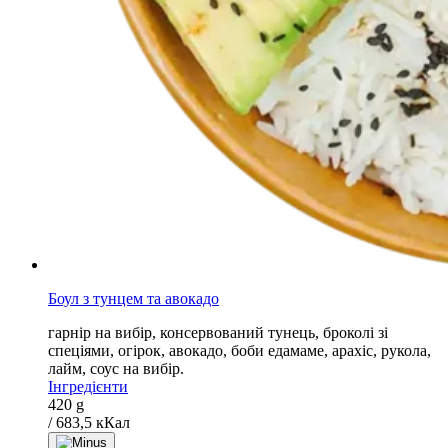
Боул з тунцем та авокадо
гарнір на вибір, консервований тунець, броколі зі
спеціями, огірок, авокадо, боби едамаме, арахіс, рукола,
лайм, соус на вибір.
Інгредієнти
420 g
/ 683,5 кКал