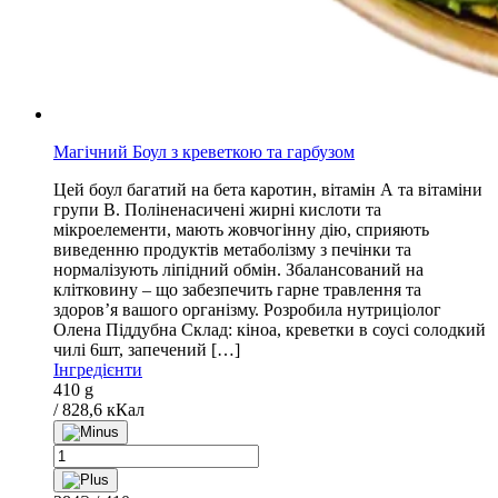
Магічний Боул з креветкою та гарбузом
Цей боул багатий на бета каротин, вітамін А та вітаміни
групи В. Поліненасичені жирні кислоти та
мікроелементи, мають жовчогінну дію, сприяють
виведенню продуктів метаболізму з печінки та
нормалізують ліпідний обмін. Збалансований на
клітковину – що забезпечить гарне травлення та
здоровʼя вашого організму. Розробила нутриціолог
Олена Піддубна Склад: кіноа, креветки в соусі солодкий
чилі 6шт, запечений […]
Інгредієнти
410 g
/ 828,6 кКал
Магічний
Боул
з