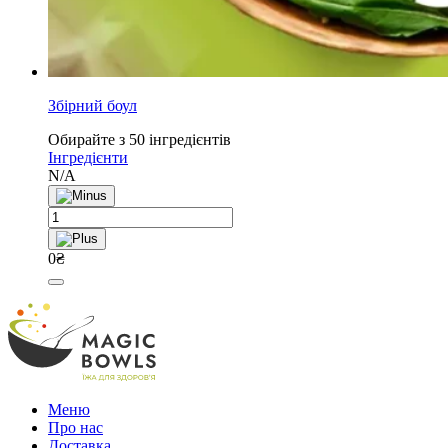
Збірний боул
Обирайте з 50 інгредієнтів
Інгредієнти
N/A
Збірний
боул
quantity
0
₴
Меню
Про нас
Доставка