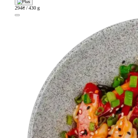
тофу
294
₴
/ 430 g
“Stir
fry”
з
куркою
quantity