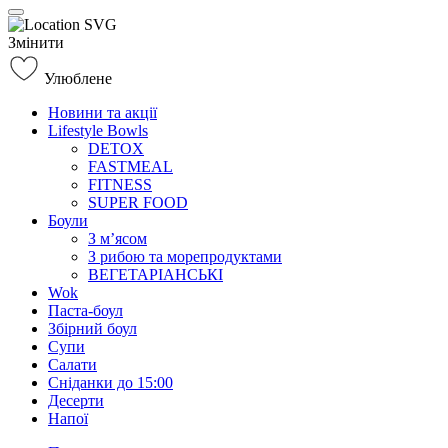
Змінити
Улюблене
Новини та акції
Lifestyle Bowls
DETOX
FASTMEAL
FITNESS
SUPER FOOD
Боули
З м’ясом
З рибою та морепродуктами
ВЕГЕТАРІАНСЬКІ
Wok
Паста-боул
Збірний боул
Супи
Салати
Сніданки до 15:00
Десерти
Напої