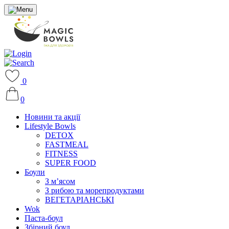
0
0
Новини та акції
Lifestyle Bowls
DETOX
FASTMEAL
FITNESS
SUPER FOOD
Боули
З м’ясом
З рибою та морепродуктами
ВЕГЕТАРІАНСЬКІ
Wok
Паста-боул
Збірний боул