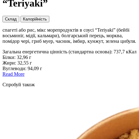
“Teriyaki”
Склад
Калорійність
спагеті або рис, мікс морепродуктів в соусі “Teriyaki” (бейбі
восьминіг, мідії, кальмари), болгарський перець, морква,
помідор чері, гриб муер, часник, імбир, кунжут, зелена цибуля.
Загальна енергетична цінність (стандартна основа): 737,7 кКал
Білки: 32,96 г
Жири: 32,55 г
Вуглеводи: 94,09 г
Read More
Cпробуй також