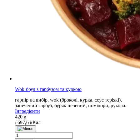
Wok-боул з гарбузом та куркою
гарнір на вибір, wok (броколі, курка, соус теріякі),
запечений гарбуз, буряк печений, помідори, рукола.
Інгредієнти
420 g
/ 697,6 кКал
Wok-