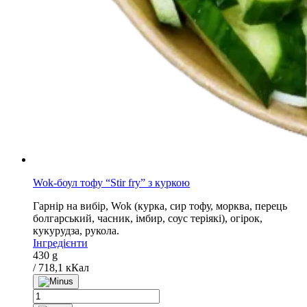
Wok-боул тофу “Stir fry” з куркою
Гарнір на вибір, Wok (курка, сир тофу, морква, перець
болгарський, часник, імбир, соус теріякі), огірок,
кукурудза, рукола.
Інгредієнти
430 g
/ 718,1 кКал
Wok-
боул