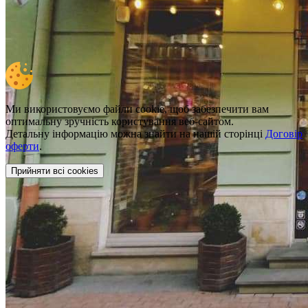
Ми використовуємо файли cookie, щоб забезпечити вам
оптимальну зручність користування веб-сайтом.
Детальну інформацію можна знайти на нашій сторінці
Договір
оферти
.
Прийняти всі cookies