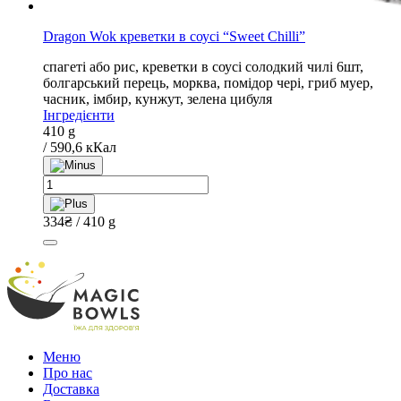
Dragon Wok креветки в соусі “Sweet Chilli”
спагеті або рис, креветки в соусі солодкий чилі 6шт,
болгарський перець, морква, помідор чері, гриб муер,
часник, імбир, кунжут, зелена цибуля
Інгредієнти
410 g
/ 590,6 кКал
Dragon
Wok
креветки
334
₴
/ 410 g
в
соусі
"Sweet
Chilli"
quantity
Меню
Про нас
Доставка