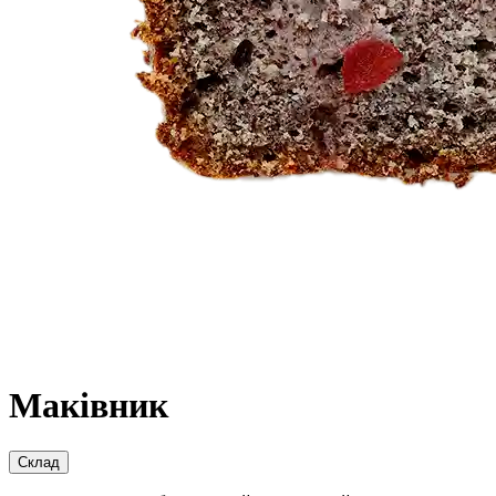
Маківник
Склад