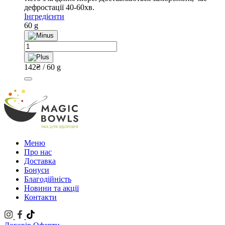
дефростації 40-60хв.
Інгредієнти
60 g
Моті
"Малина
-
142
₴
/ 60 g
полуниця"
quantity
Меню
Про нас
Доставка
Бонуси
Благодійність
Новини та акції
Контакти