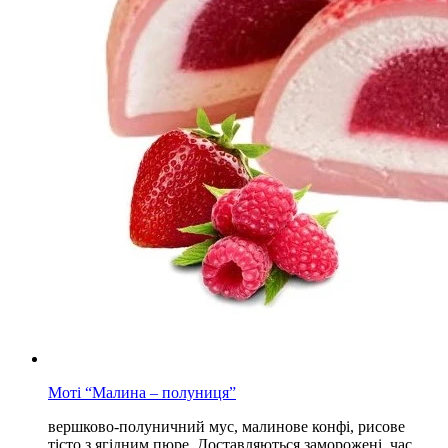
Моті “Малина – полуниця”
вершково-полуничний мус, малинове конфі, рисове
тісто з ягідним пюре. Доставляються заморожені, час