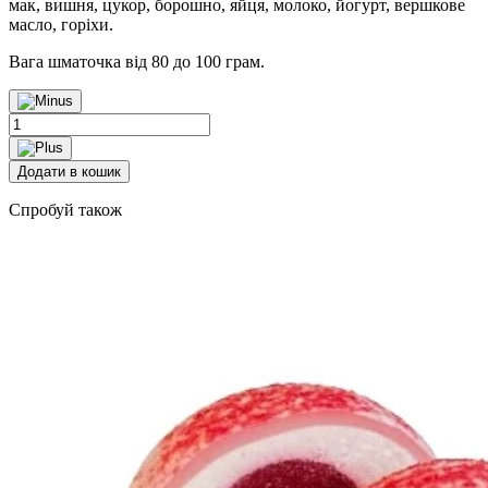
мак, вишня, цукор, борошно, яйця, молоко, йогурт, вершкове
масло, горіхи.
Вага шматочка від 80 до 100 грам.
Маківник
quantity
Додати в кошик
Cпробуй також