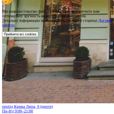
Ми використовуємо файли cookie, щоб забезпечити вам
оптимальну зручність користування веб-сайтом.
Детальну інформацію можна знайти на нашій сторінці
Договір
оферти
.
Прийняти всі cookies
проїзд Крива Липа, 9 (центр)
Пн-Нд 9:00–21:00