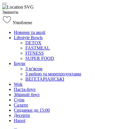
Змінити
Улюблене
Новини та акції
Lifestyle Bowls
DETOX
FASTMEAL
FITNESS
SUPER FOOD
Боули
З м’ясом
З рибою та морепродуктами
ВЕГЕТАРІАНСЬКІ
Wok
Паста-боул
Збірний боул
Супи
Салати
Сніданки до 15:00
Десерти
Напої