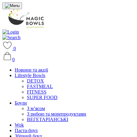
0
0
Новини та акції
Lifestyle Bowls
DETOX
FASTMEAL
FITNESS
SUPER FOOD
Боули
З м’ясом
З рибою та морепродуктами
ВЕГЕТАРІАНСЬКІ
Wok
Паста-боул
Збірний боул