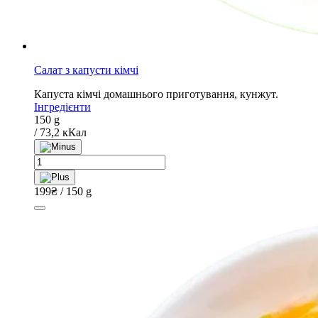
Салат з капусти кімчі
Капуста кімчі домашнього приготування, кунжут.
Інгредієнти
150 g
/ 73,2 кКал
Салат
з
капусти
199
₴
/ 150 g
кімчі
quantity