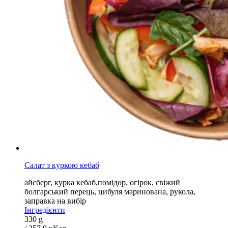
Салат з куркою кебаб
айсберг, курка кебаб,помідор, огірок, свіжий
болгарський перець, цибуля маринована, рукола,
заправка на вибір
Інгредієнти
330 g