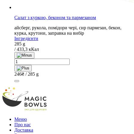
Салат з куркою, беконом та пармезаном
айсберг, рукола, помідори чері, сир пармезан, бекон,
курка, крутони, заправка на вибір
Інгредієнти
285 g
/ 433,3 кКал
Салат
з
куркою,
246
₴
/ 285 g
беконом
та
пармезаном
quantity
Меню
Про нас
Доставка