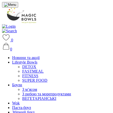
0
0
Новини та акції
Lifestyle Bowls
DETOX
FASTMEAL
FITNESS
SUPER FOOD
Боули
З м’ясом
З рибою та морепродуктами
ВЕГЕТАРІАНСЬКІ
Wok
Паста-боул
Збірний боул