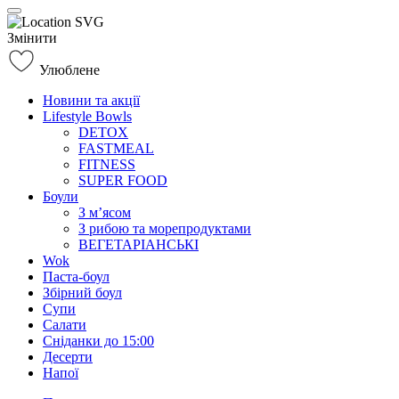
Змінити
Улюблене
Новини та акції
Lifestyle Bowls
DETOX
FASTMEAL
FITNESS
SUPER FOOD
Боули
З м’ясом
З рибою та морепродуктами
ВЕГЕТАРІАНСЬКІ
Wok
Паста-боул
Збірний боул
Супи
Салати
Сніданки до 15:00
Десерти
Напої