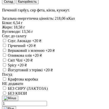
Склад
Калорійність
Печений гарбуз, сир фета, кінза, кунжут.
Загальна енергетична цінність: 218,06 кКал
Білки: 6,54 г
Жири: 18,58 г
Вуглеводи: 13,56 г
Соус до салату
Соус Авокадо
+20 ₴
Гірчичний
+20 ₴
Вершковий з зеленню
+20 ₴
Оливкова олія
+20 ₴
Світ Чілі
+20 ₴
Spicy
+20 ₴
Йогуртовий з теріякі
+20 ₴
Посуд
Крафтова коробка
НЕ додавати
БЕЗ СИРУ (ЛАКТОЗА)
БЕЗ КІНЗИ
Салат
з