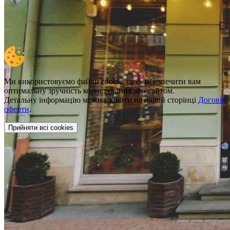
Ми використовуємо файли cookie, щоб забезпечити вам
оптимальну зручність користування веб-сайтом.
Детальну інформацію можна знайти на нашій сторінці
Договір
оферти
.
Прийняти всі cookies