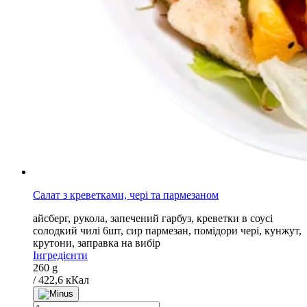
Салат з креветками, чері та пармезаном
айсберг, рукола, запечений гарбуз, креветки в соусі
солодкий чилі 6шт, сир пармезан, помідори чері, кунжут,
крутони, заправка на вибір
Інгредієнти
260 g
/ 422,6 кКал
Салат