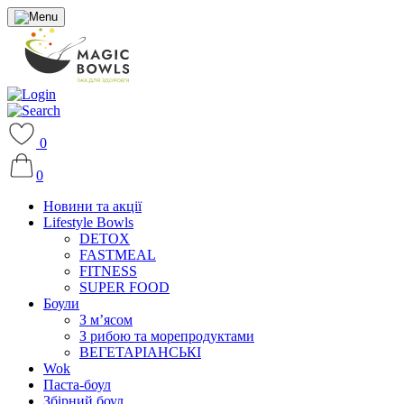
0
0
Новини та акції
Lifestyle Bowls
DETOX
FASTMEAL
FITNESS
SUPER FOOD
Боули
З м’ясом
З рибою та морепродуктами
ВЕГЕТАРІАНСЬКІ
Wok
Паста-боул
Збірний боул