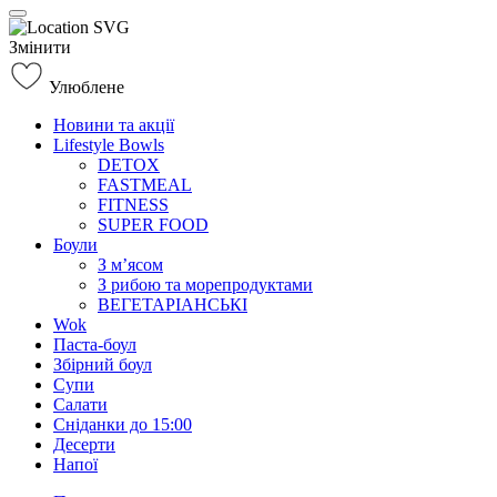
Змінити
Улюблене
Новини та акції
Lifestyle Bowls
DETOX
FASTMEAL
FITNESS
SUPER FOOD
Боули
З м’ясом
З рибою та морепродуктами
ВЕГЕТАРІАНСЬКІ
Wok
Паста-боул
Збірний боул
Супи
Салати
Сніданки до 15:00
Десерти
Напої