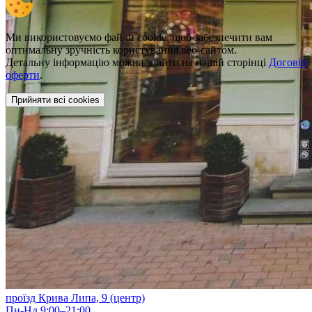
Ми використовуємо файли cookie, щоб забезпечити вам
оптимальну зручність користування веб-сайтом.
Детальну інформацію можна знайти на нашій сторінці
Договір
оферти
.
Прийняти всі cookies
проїзд Крива Липа, 9 (центр)
Пн-Нд 9:00–21:00