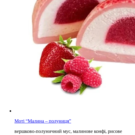
Моті “Малина – полуниця”
вершково-полуничний мус, малинове конфі, рисове