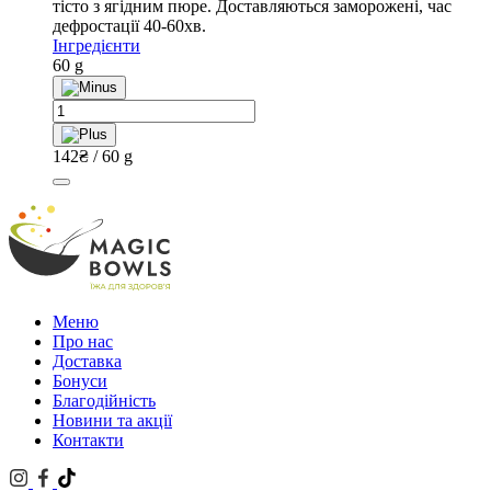
тісто з ягідним пюре. Доставляються заморожені, час
дефростації 40-60хв.
Інгредієнти
60 g
Моті
"Малина
-
142
₴
/ 60 g
полуниця"
quantity
Меню
Про нас
Доставка
Бонуси
Благодійність
Новини та акції
Контакти