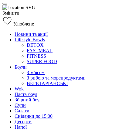
Змінити
Улюблене
Новини та акції
Lifestyle Bowls
DETOX
FASTMEAL
FITNESS
SUPER FOOD
Боули
З м’ясом
З рибою та морепродуктами
ВЕГЕТАРІАНСЬКІ
Wok
Паста-боул
Збірний боул
Супи
Салати
Сніданки до 15:00
Десерти
Напої