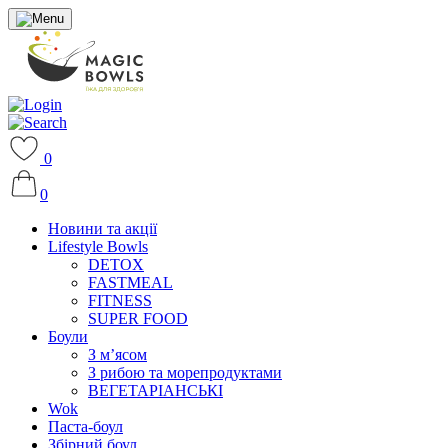
0
0
Новини та акції
Lifestyle Bowls
DETOX
FASTMEAL
FITNESS
SUPER FOOD
Боули
З м’ясом
З рибою та морепродуктами
ВЕГЕТАРІАНСЬКІ
Wok
Паста-боул
Збірний боул