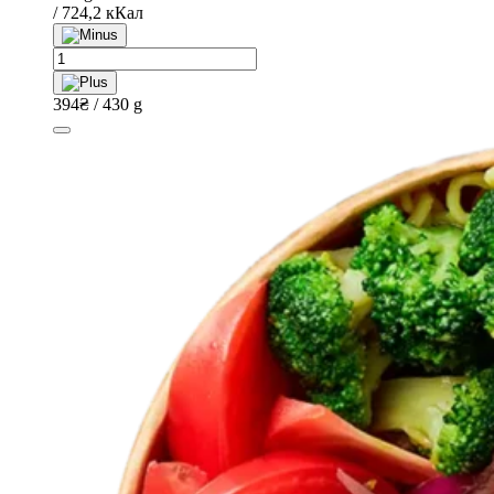
/ 724,2 кКал
Боул
з
лососем,
394
₴
/ 430 g
чукою
та
нутом
quantity