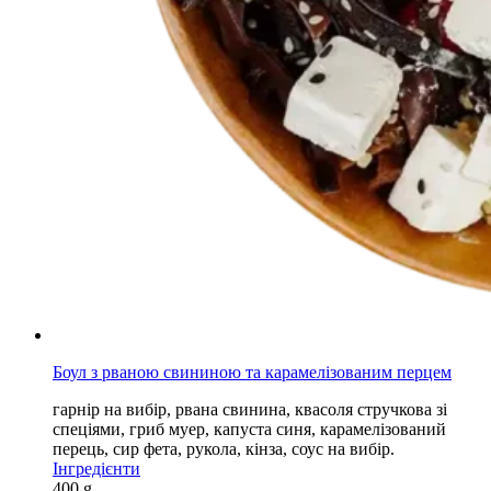
Боул з рваною свининою та карамелізованим перцем
гарнір на вибір, рвана свинина, квасоля стручкова зі
спеціями, гриб муер, капуста синя, карамелізований
перець, сир фета, рукола, кінза, соус на вибір.
Інгредієнти
400 g