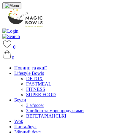
0
0
Новини та акції
Lifestyle Bowls
DETOX
FASTMEAL
FITNESS
SUPER FOOD
Боули
З м’ясом
З рибою та морепродуктами
ВЕГЕТАРІАНСЬКІ
Wok
Паста-боул
Збірний боул