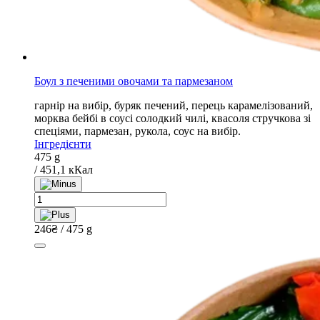
Боул з печеними овочами та пармезаном
гарнір на вибір, буряк печений, перець карамелізований,
морква бейбі в соусі солодкий чилі, квасоля стручкова зі
спеціями, пармезан, рукола, соус на вибір.
Інгредієнти
475 g
/ 451,1 кКал
Боул
з
печеними
246
₴
/ 475 g
овочами
та
пармезаном
quantity