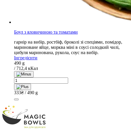
Боул з яловичиною та томатами
гарнір на вибір, ростбіф, броколі зі спеціями, помідор,
мариноване яйце, морква міні в соусі солодкий чилі,
цибуля маринована, рукола, соус на вибір.
Інгредієнти
490 g
/ 712,4 кКал
Боул
з
яловичиною
333
₴
/ 490 g
та
томатами
quantity