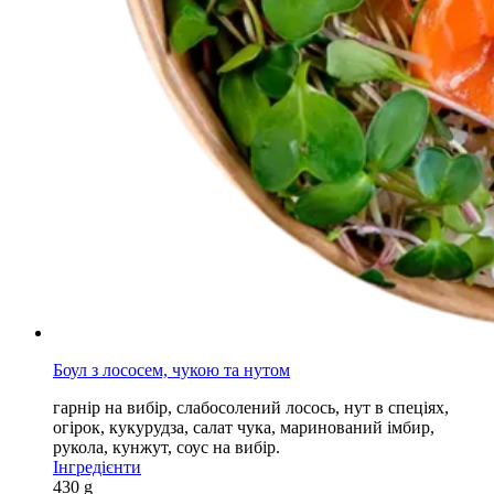
Боул з лососем, чукою та нутом
гарнір на вибір, слабосолений лосось, нут в спеціях,
огірок, кукурудза, салат чука, маринований імбир,
рукола, кунжут, соус на вибір.
Інгредієнти
430 g