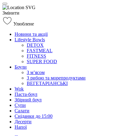
Змінити
Улюблене
Новини та акції
Lifestyle Bowls
DETOX
FASTMEAL
FITNESS
SUPER FOOD
Боули
З м’ясом
З рибою та морепродуктами
ВЕГЕТАРІАНСЬКІ
Wok
Паста-боул
Збірний боул
Супи
Салати
Сніданки до 15:00
Десерти
Напої