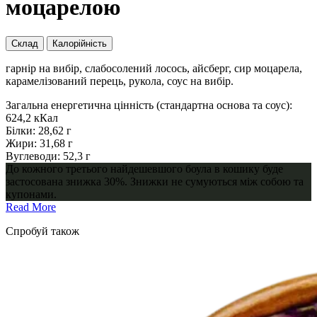
моцарелою
Склад
Калорійність
гарнір на вибір, слабосолений лосось, айсберг, сир моцарела,
карамелізований перець, рукола, соус на вибір.
Загальна енергетична цінність (стандартна основа та соус):
624,2 кКал
Білки: 28,62 г
Жири: 31,68 г
Вуглеводи: 52,3 г
До кожного третього найдешевшого боула в кошику буде
застосована знижка 30%. Знижки не сумуються між собою та
купонами.
Read More
Cпробуй також